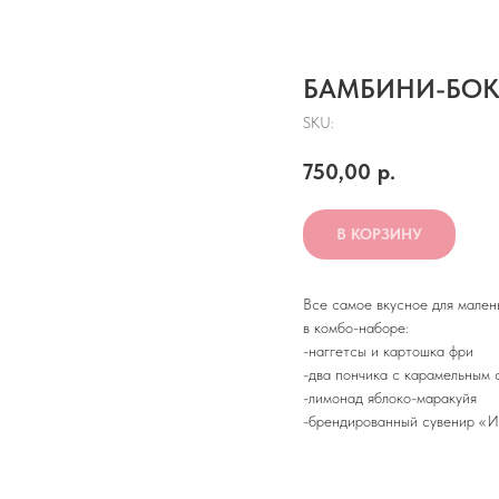
БАМБИНИ-БОК
SKU:
750,00
р.
В КОРЗИНУ
Все самое вкусное для мален
в комбо-наборе:
-наггетсы и картошка фри
-два пончика с карамельным 
-лимонад яблоко-маракуйя
-брендированный сувенир «И