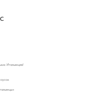
С
ьких Итальянцев!
соусом
тальянцы»