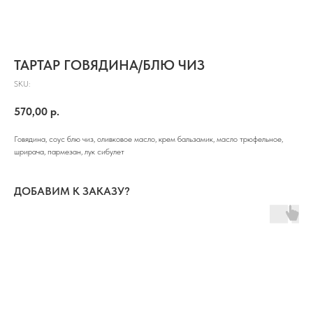
ТАРТАР ГОВЯДИНА/БЛЮ ЧИЗ
SKU:
570,00
р.
Говядина, соус блю чиз, оливковое масло, крем бальзамик, масло трюфельное,
шрирача, пармезан, лук сибулет
ДОБАВИМ К ЗАКАЗУ?