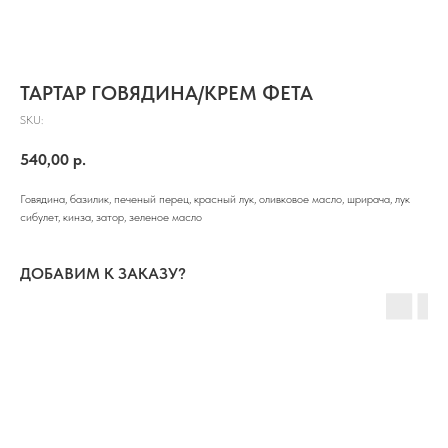
ТАРТАР ГОВЯДИНА/КРЕМ ФЕТА
SKU:
540,00
р.
Говядина, базилик, печеный перец, красный лук, оливковое масло, шрирача, лук
сибулет, кинза, затор, зеленое масло
ДОБАВИМ К ЗАКАЗУ?