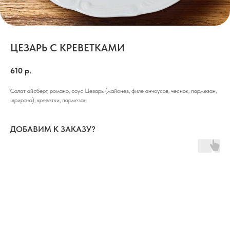
ЦЕЗАРЬ С КРЕВЕТКАМИ
610
р.
Салат айсберг, романо, соус Цезарь (майонез, филе анчоусов, чеснок, пармезан,
шрирача), креветки, пармезан
ДОБАВИМ К ЗАКАЗУ?