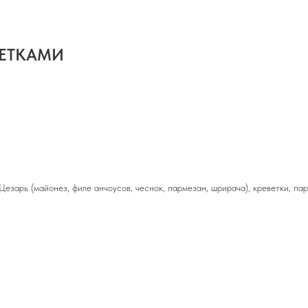
ВЕТКАМИ
Цезарь (майонез, филе анчоусов, чеснок, пармезан, шрирача), креветки, па