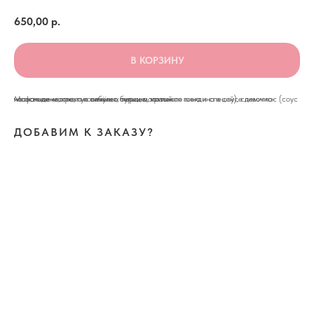
650,00
р.
В КОРЗИНУ
Мафальдине, крем из печёных перцев, томленая говядина в соусе демиглас (соус на основе костного говяжьего бульона, красного вина и специй), сливочно-чесночное масло, лук сибулет, перец молотый
ДОБАВИМ К ЗАКАЗУ?