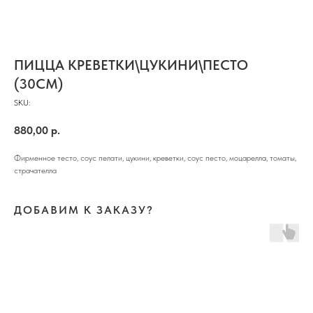
ПИЦЦА КРЕВЕТКИ\ЦУКИНИ\ПЕСТО
(30СМ)
SKU:
880,00
р.
Фирменное тесто, соус пелати, цукини, креветки, соус песто, моцарелла, томаты,
страчателла
ДОБАВИМ К ЗАКАЗУ?